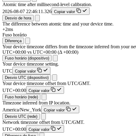
Atomic time after millisecond-level calibration.
2026-08-07 22:46:12.159
Copiar valor
Desvio de hora
The difference between atomic time and your device time.
+2ms
Fuso horário
Diferença
Your device timezone differs from the timezone inferred from your ne
UTC+00:00 vs UTC+00:00 (Δ +00:00)
Fuso horário (dispositivo)
Your device timezone setting.
UTC
Copiar valor
Desvio UTC (dispositivo)
Your device timezone offset from UTC/GMT.
UTC+00:00
Copiar valor
Fuso horário (rede)
Timezone inferred from IP location.
America/New_York
Copiar valor
Desvio UTC (rede)
Network timezone offset from UTC/GMT.
UTC+00:00
Copiar valor
Diferença de fuso