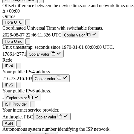
Offset difference between the device timezone and network timezone.
Δ +00:00
Outros
Hora UTC
Coordinated Universal Time with switchable formats.
2026-08-07 22:46:12.159 UTC
Copiar valor
Hora Unix
Unix timestamp: seconds since 1970-01-01 00:00:00 UTC.
1786142772
Copiar valor
Rede
IPv4
Your public IPv4 address.
216.73.216.103
Copiar valor
IPv6
Your public IPv6 address.
-
Copiar valor
ISP Provider
Your internet service provider.
Anthropic, PBC
Copiar valor
ASN
Autonomous system number identifying the ISP network.